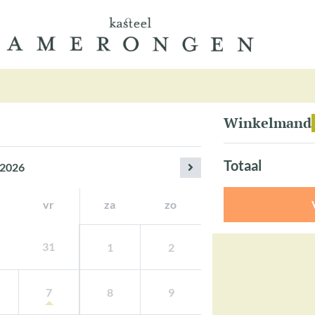
Winkelmand
Totaal
2026
vr
za
zo
31
1
2
7
8
9